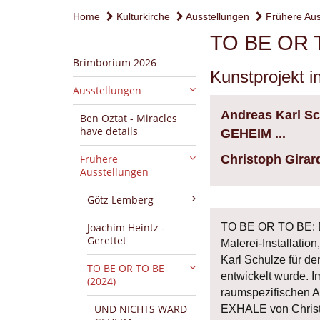
Home
Kulturkirche
Ausstellungen
Frühere Aus
TO BE OR T
Brimborium 2026
Kunstprojekt i
Ausstellungen
Andreas Karl Sc
Ben Öztat - Miracles
have details
GEHEIM ...
Frühere
Christoph Girar
Ausstellungen
Götz Lemberg
Joachim Heintz -
TO BE OR TO BE: Di
Gerettet
Malerei-Installatio
Karl Schulze für d
TO BE OR TO BE
entwickelt wurde. I
(2024)
raumspezifischen Ar
UND NICHTS WARD
EXHALE von Christo