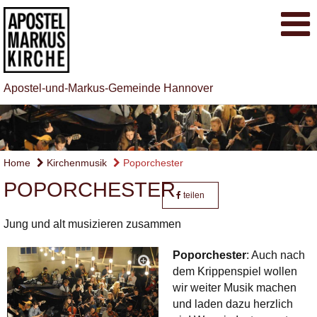
Apostel-und-Markus-Gemeinde Hannover
Home
Kirchenmusik
Poporchester
POPORCHESTER
teilen
Jung und alt musizieren zusammen
Poporchester
: Auch nach
dem Krippenspiel wollen
wir weiter Musik machen
und laden dazu herzlich