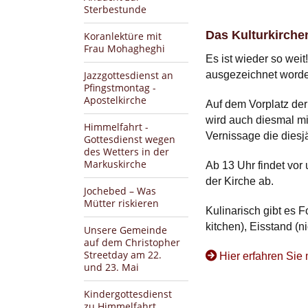
Sterbestunde
Das Kulturkirche
Koranlektüre mit
Frau Mohagheghi
Es ist wieder so weit
ausgezeichnet worden
Jazzgottesdienst an
Pfingstmontag -
Apostelkirche
Auf dem Vorplatz der
wird auch diesmal mi
Himmelfahrt -
Vernissage die diesj
Gottesdienst wegen
des Wetters in der
Markuskirche
Ab 13 Uhr findet vor
der Kirche ab.
Jochebed – Was
Mütter riskieren
Kulinarisch gibt es 
kitchen), Eisstand (ni
Unsere Gemeinde
auf dem Christopher
Streetday am 22.
Hier erfahren Sie
und 23. Mai
Kindergottesdienst
zu Himmelfahrt